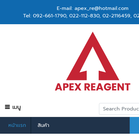
E-mail: apex_re@hotmail.com
Tel:
092-661-1790
,
022-112-830, 02-2116459
,
02
เมนู
หน้าเเรก
สินค้า