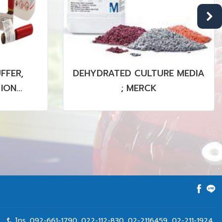
FFER,
DEHYDRATED CULTURE MEDIA
 ION
; MERCK
PLC, GC,
RM, SRM
โทร.
092-661-1790
,
022-112-830, 02-2116459
,
02-211-1924