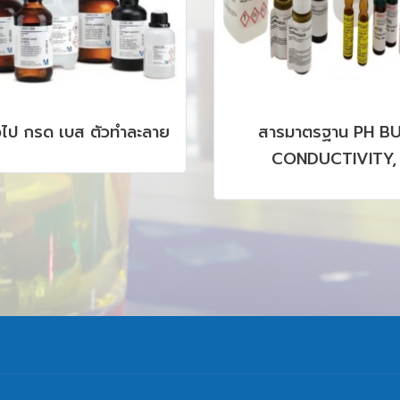
่วไป กรด เบส ตัวทำละลาย
สารมาตรฐาน PH BU
CONDUCTIVITY,
CHROMATOGRAPHY, H
AAS, ICP รวมถึง C
PRODUCTS