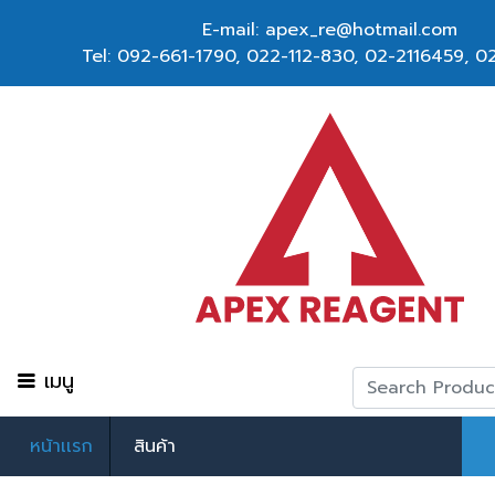
E-mail: apex_re@hotmail.com
Tel:
092-661-1790
,
022-112-830, 02-2116459
,
02
เมนู
หน้าเเรก
สินค้า