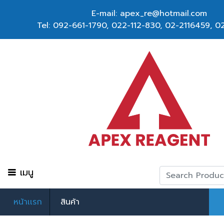
E-mail: apex_re@hotmail.com
Tel:
092-661-1790
,
022-112-830, 02-2116459
,
02
เมนู
หน้าเเรก
สินค้า