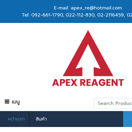
E-mail: apex_re@hotmail.com
Tel:
092-661-1790
,
022-112-830, 02-2116459
,
02
เมนู
หน้าเเรก
สินค้า