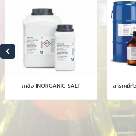
สารเคมีทั่วไป กรด เบส ตัวทำละลาย
สารม
CON
CHROMAT
AAS, I