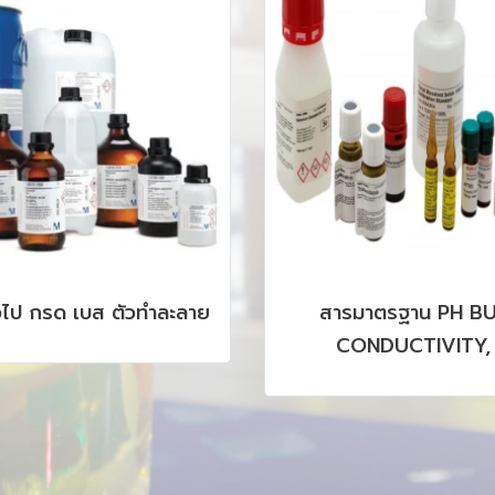
าตรฐาน PH BUFFER,
DEHYDRATED CULTUR
DUCTIVITY, ION
; MERCK
OGRAPHY, HPLC, GC,
CP รวมถึง CRM, SRM
PRODUCTS