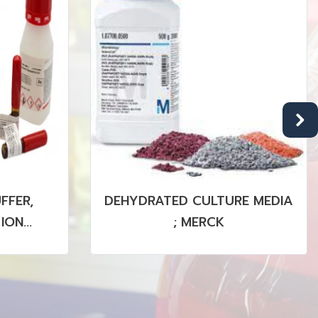
E MEDIA
ANALYTICAL AND SAMPLE
PREPARATION, MCE, PTFE,
PVDF MEMBRANE (STERILE &
NON STERILE)