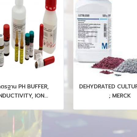
าตรฐาน PH BUFFER,
DEHYDRATED CULTUR
DUCTIVITY, ION
; MERCK
OGRAPHY, HPLC, GC,
CP รวมถึง CRM, SRM
PRODUCTS