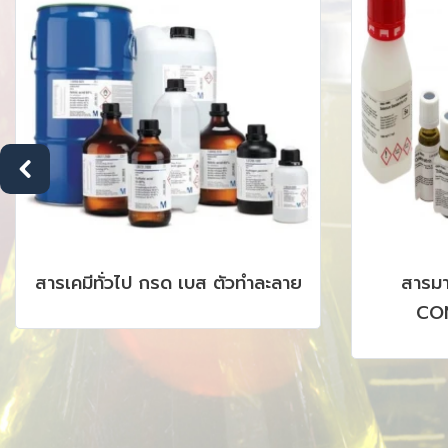
สารเคมีทั่วไป กรด เบส ตัวทำละลาย
สารม
CON
CHROMAT
AAS, I