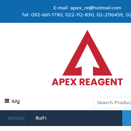
E-mail: apex_re@hotmail.com
Tel:
092-661-1790
,
022-112-830, 02-2116459
,
02
เมนู
หน้าเเรก
สินค้า