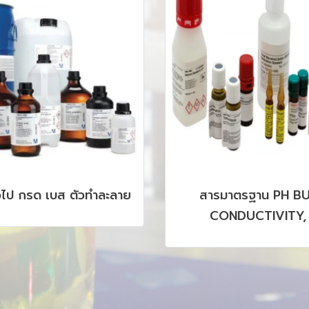
่วไป กรด เบส ตัวทำละลาย
สารมาตรฐาน PH BU
CONDUCTIVITY,
CHROMATOGRAPHY, H
AAS, ICP รวมถึง C
PRODUCTS