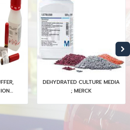
FFER,
DEHYDRATED CULTURE MEDIA
 ION
; MERCK
PLC, GC,
RM, SRM