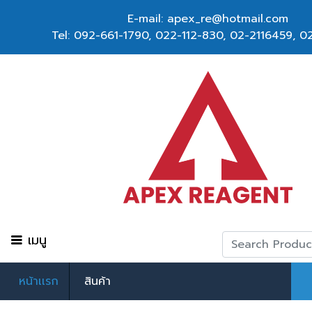
E-mail: apex_re@hotmail.com
Tel:
092-661-1790
,
022-112-830, 02-2116459
,
02
เมนู
หน้าเเรก
สินค้า