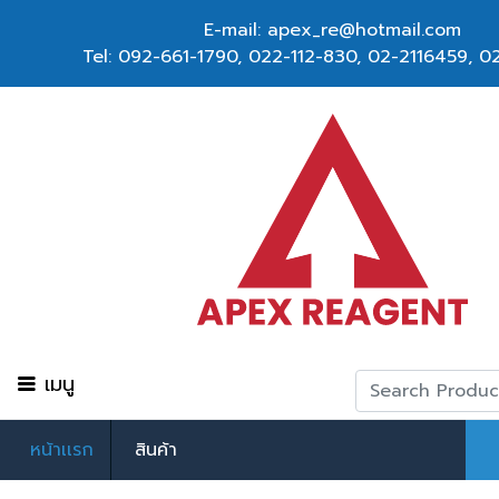
E-mail: apex_re@hotmail.com
Tel:
092-661-1790
,
022-112-830, 02-2116459
,
02
เมนู
หน้าเเรก
สินค้า