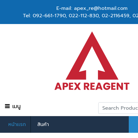
E-mail: apex_re@hotmail.com
Tel:
092-661-1790
,
022-112-830, 02-2116459
,
02
เมนู
หน้าเเรก
สินค้า