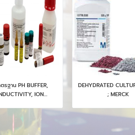
าตรฐาน PH BUFFER,
DEHYDRATED CULTUR
DUCTIVITY, ION
; MERCK
OGRAPHY, HPLC, GC,
CP รวมถึง CRM, SRM
PRODUCTS