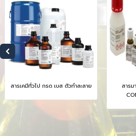
สารเคมีทั่วไป กรด เบส ตัวทำละลาย
สารม
CON
CHROMAT
AAS, I