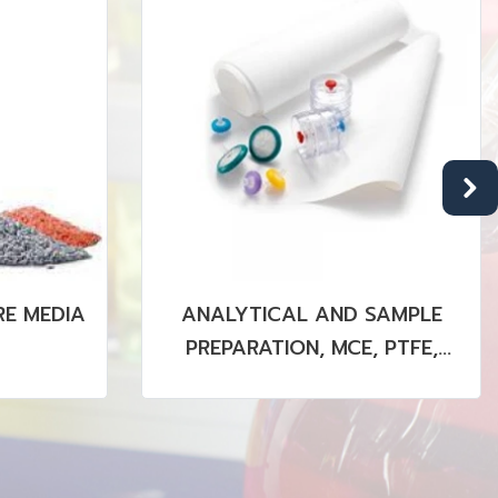
E MEDIA
ANALYTICAL AND SAMPLE
PREPARATION, MCE, PTFE,
PVDF MEMBRANE (STERILE &
NON STERILE)