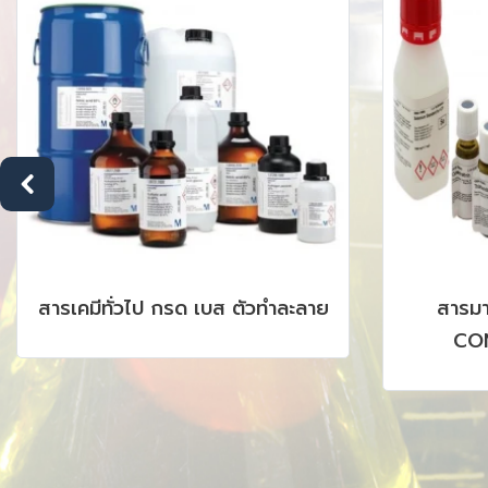
สารเคมีทั่วไป กรด เบส ตัวทำละลาย
สารม
CON
CHROMAT
AAS, I