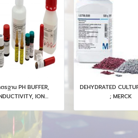
าตรฐาน PH BUFFER,
DEHYDRATED CULTUR
DUCTIVITY, ION
; MERCK
OGRAPHY, HPLC, GC,
CP รวมถึง CRM, SRM
PRODUCTS