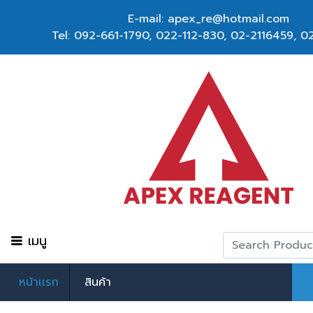
E-mail: apex_re@hotmail.com
Tel:
092-661-1790
,
022-112-830, 02-2116459
,
02
เมนู
หน้าเเรก
สินค้า