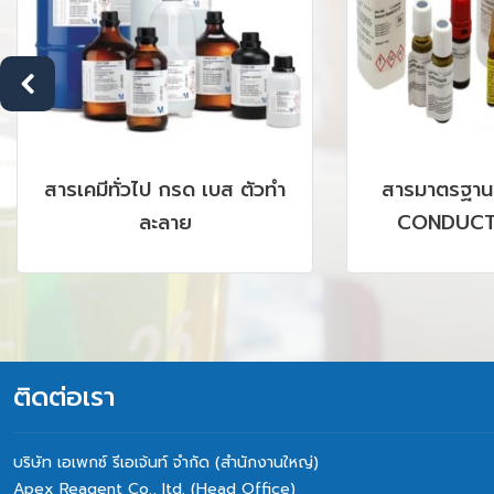
,
DEHYDRATED CULTURE
ANALY
MEDIA ; MERCK
PREPA
LC,
PVDF 
M,
&
ติดต่อเรา
บริษัท เอเพกซ์ รีเอเจ้นท์ จำกัด (สำนักงานใหญ่)
Apex Reagent Co., Itd. (Head Office)