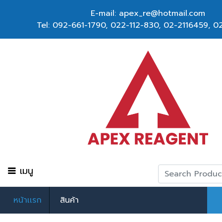
E-mail: apex_re@hotmail.com
Tel:
092-661-1790
,
022-112-830, 02-2116459
,
02
เมนู
หน้าเเรก
สินค้า