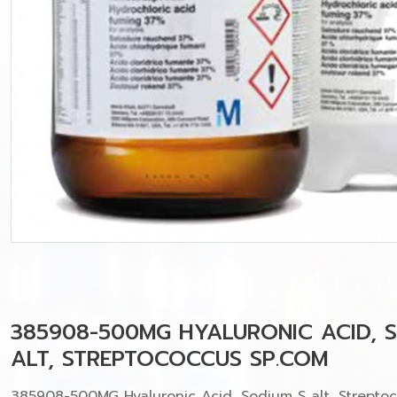
385908-500MG HYALURONIC ACID, 
ALT, STREPTOCOCCUS SP.COM
385908-500MG Hyaluronic Acid, Sodium S alt, Strepto