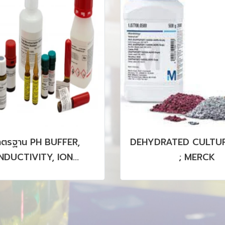
รฐาน PH BUFFER,
DEHYDRATED CULTURE
UCTIVITY, ION
; MERCK
GRAPHY, HPLC, GC,
P รวมถึง CRM, SRM
PRODUCTS