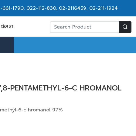
-661-1790
,
022-112-830, 02-2116459
,
02-211-1924
ดต่อเรา
,7,8-PENTAMETHYL-6-C HROMANOL
amethyl-6-c hromanol 97%