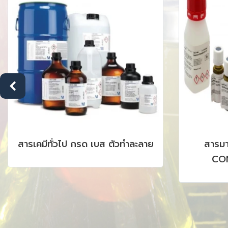
สารเคมีทั่วไป กรด เบส ตัวทำละลาย
สารม
CON
CHROMAT
AAS, I