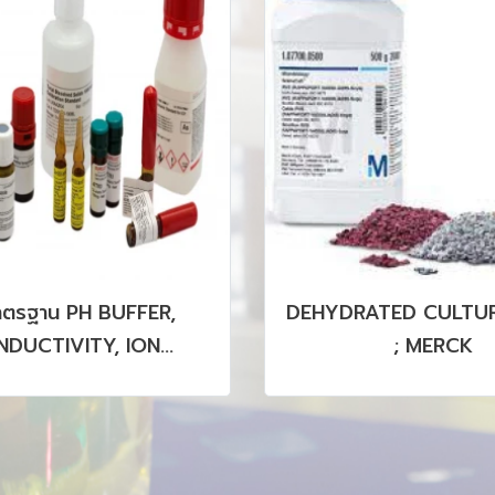
าตรฐาน PH BUFFER,
DEHYDRATED CULTUR
DUCTIVITY, ION
; MERCK
OGRAPHY, HPLC, GC,
CP รวมถึง CRM, SRM
PRODUCTS