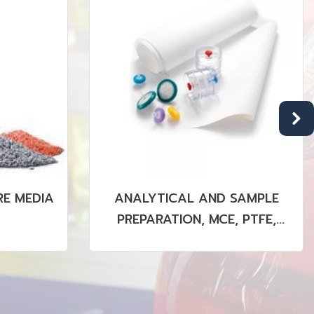
E MEDIA
ANALYTICAL AND SAMPLE
PREPARATION, MCE, PTFE,
PVDF MEMBRANE (STERILE &
NON STERILE)