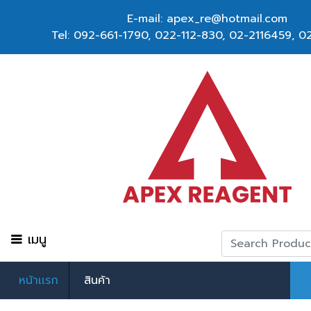
E-mail: apex_re@hotmail.com
Tel:
092-661-1790
,
022-112-830, 02-2116459
,
02
เมนู
หน้าเเรก
สินค้า