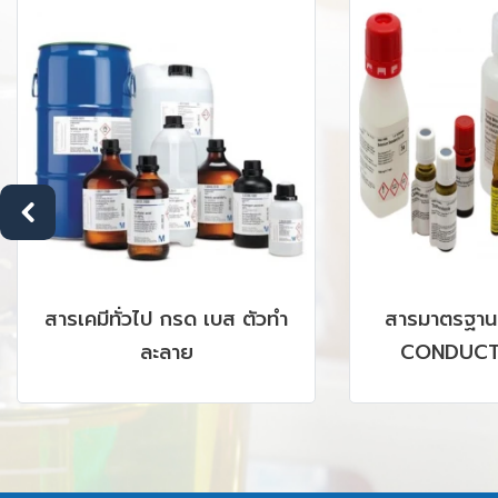
สารมาตรฐาน PH BUFFER,
DEHYDRATE
CONDUCTIVITY, ION
MEDIA ;
CHROMATOGRAPHY, HPLC,
GC, AAS, ICP รวมถึง CRM,
SRM PRODUCTS