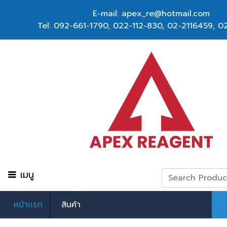
E-mail: apex_re@hotmail.com
Tel:
092-661-1790
,
022-112-830, 02-2116459
,
02
เมนู
หน้าเเรก
สินค้า