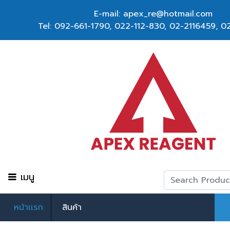
E-mail: apex_re@hotmail.com
Tel:
092-661-1790
,
022-112-830, 02-2116459
,
02
เมนู
หน้าเเรก
สินค้า