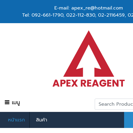
E-mail: apex_re@hotmail.com
Tel:
092-661-1790
,
022-112-830, 02-2116459
,
02
เมนู
หน้าเเรก
สินค้า