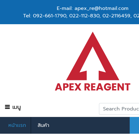
E-mail: apex_re@hotmail.com
Tel:
092-661-1790
,
022-112-830, 02-2116459
,
02
เมนู
หน้าเเรก
สินค้า