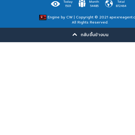
Today
Month
Total
1501
54485
872464
Engine by
CW
| Copyright © 2021 apexreagent.
All Rights Reserved.
กลับขึ้นข้างบน