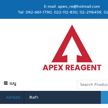
E-mail: apex_re@hotmail.com
Tel:
092-661-1790
,
022-112-830, 02-2116459
,
02
เมนู
หน้าเเรก
สินค้า