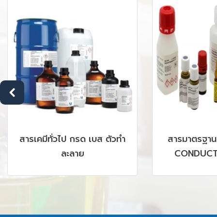
รฐาน PH BUFFER,
DEHYDRATED CULTURE
UCTIVITY, ION
MEDIA ; MERCK
TOGRAPHY, HPLC,
, ICP รวมถึง CRM,
M PRODUCTS