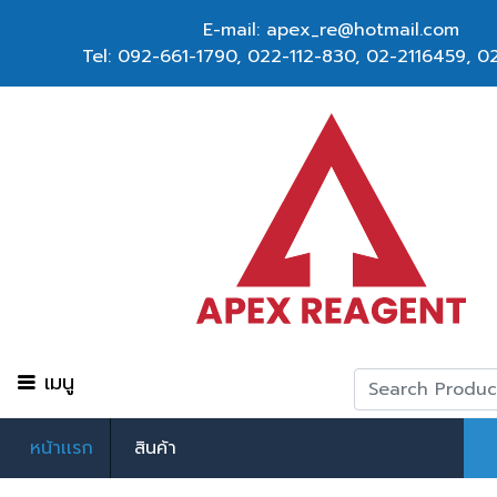
E-mail: apex_re@hotmail.com
Tel:
092-661-1790
,
022-112-830, 02-2116459
,
02
เมนู
หน้าเเรก
สินค้า