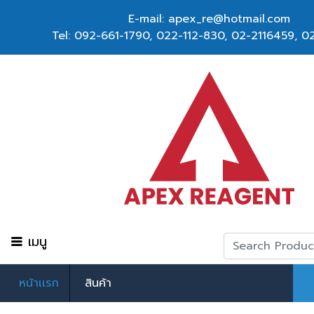
E-mail: apex_re@hotmail.com
Tel:
092-661-1790
,
022-112-830, 02-2116459
,
02
เมนู
หน้าเเรก
สินค้า