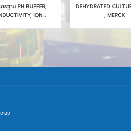
าตรฐาน PH BUFFER,
DEHYDRATED CULTUR
DUCTIVITY, ION
; MERCK
OGRAPHY, HPLC, GC,
CP รวมถึง CRM, SRM
PRODUCTS
10120