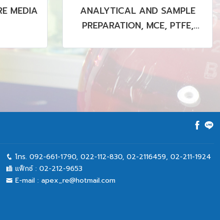
E MEDIA
ANALYTICAL AND SAMPLE
PREPARATION, MCE, PTFE,
PVDF MEMBRANE (STERILE &
NON STERILE)
โทร.
092-661-1790
,
022-112-830, 02-2116459
,
02-211-1924
แฟ็กซ์ :
02-212-9653
E-mail :
apex_re@hotmail.com