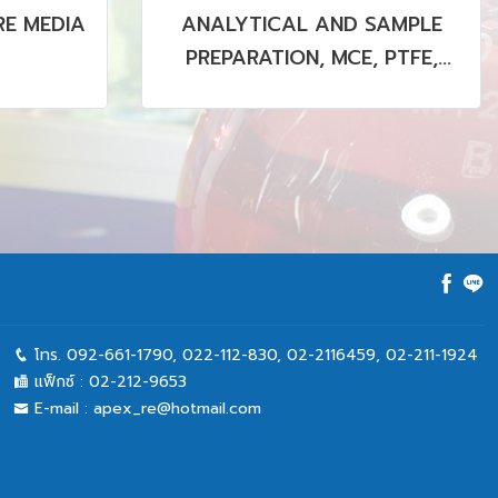
E MEDIA
ANALYTICAL AND SAMPLE
PREPARATION, MCE, PTFE,
PVDF MEMBRANE (STERILE &
NON STERILE)
โทร.
092-661-1790
,
022-112-830, 02-2116459
,
02-211-1924
แฟ็กซ์ :
02-212-9653
E-mail :
apex_re@hotmail.com