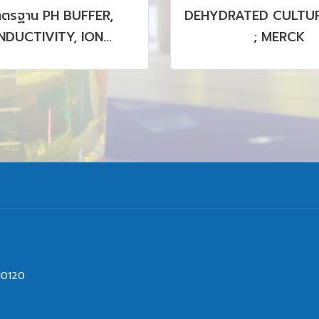
าตรฐาน PH BUFFER,
DEHYDRATED CULTUR
DUCTIVITY, ION
; MERCK
OGRAPHY, HPLC, GC,
CP รวมถึง CRM, SRM
PRODUCTS
10120