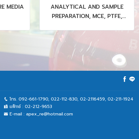
E MEDIA
ANALYTICAL AND SAMPLE
PREPARATION, MCE, PTFE,
PVDF MEMBRANE (STERILE &
NON STERILE)
โทร.
092-661-1790
,
022-112-830, 02-2116459
,
02-211-1924
แฟ็กซ์ :
02-212-9653
E-mail :
apex_re@hotmail.com