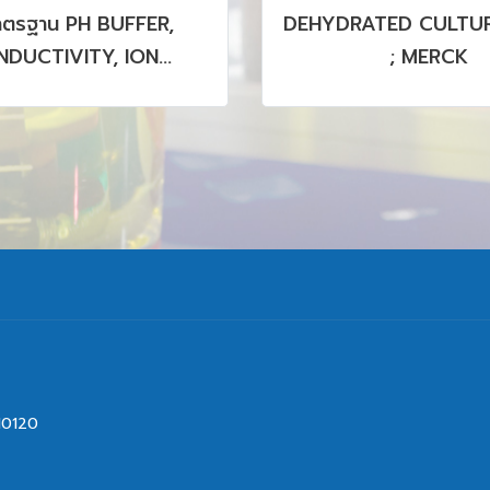
าตรฐาน PH BUFFER,
DEHYDRATED CULTUR
DUCTIVITY, ION
; MERCK
OGRAPHY, HPLC, GC,
CP รวมถึง CRM, SRM
PRODUCTS
10120