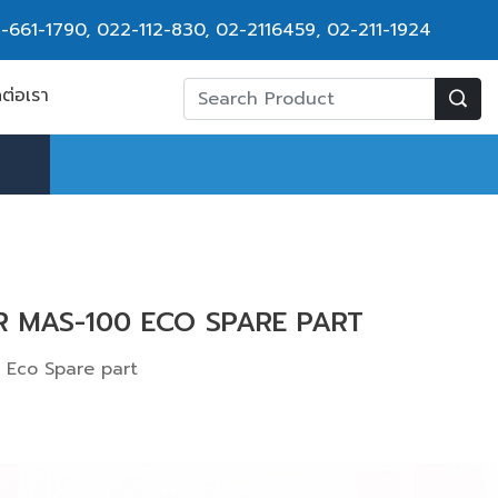
-661-1790
,
022-112-830, 02-2116459
,
02-211-1924
ดต่อเรา
OR MAS-100 ECO SPARE PART
0 Eco Spare part