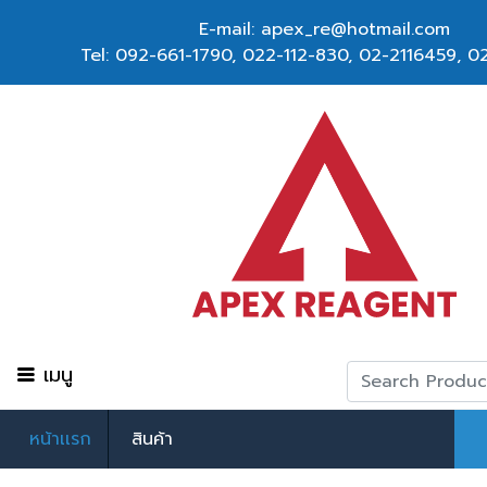
E-mail: apex_re@hotmail.com
Tel:
092-661-1790
,
022-112-830, 02-2116459
,
02
เมนู
หน้าเเรก
สินค้า