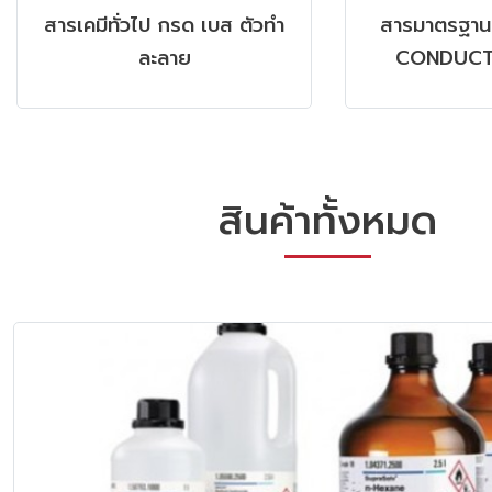
DEHYDRATED CULTURE
ANALYTICAL
MEDIA ; MERCK
PREPARATION
PVDF MEMBR
& NON 
สินค้าทั้งหมด