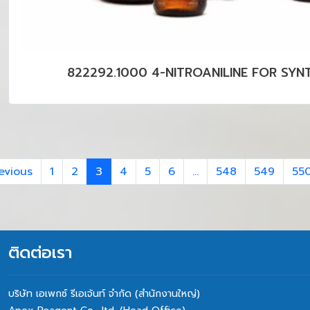
822292.1000 4-NITROANILINE FOR SYN
evious
1
2
3
4
5
6
...
548
549
55
ติดต่อเรา
บริษัท เอเพกซ์ รีเอเจ้นท์ จำกัด (สำนักงานใหญ่)