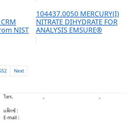
104437.0050 MERCURY(I)
, CRM
NITRATE DIHYDRATE FOR
from NIST
ANALYSIS EMSURE®
552
Next
โทร.
092-661-1790
,
022-112-830, 02-2116459
,
02-211-
1924
แฟ็กซ์ :
02-212-9653
E-mail :
apex_re@hotmail.com