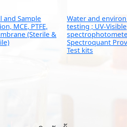
al and Sample
Water and enviro
ion, MCE, PTFE,
testing ; UV-Visible
brane (Sterile &
spectrophotomete
le)
Spectroquant Prov
Test kits