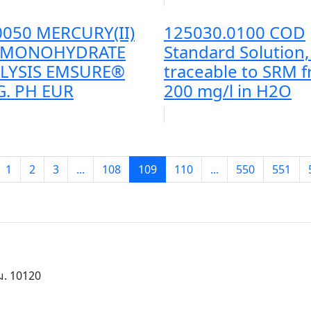
0050 MERCURY(II)
125030.0100 COD
E MONOHYDRATE
Standard Solution
LYSIS EMSURE®
traceable to SRM 
G. PH EUR
200 mg/l in H2O
1
2
3
...
108
109
110
...
550
551
ม. 10120