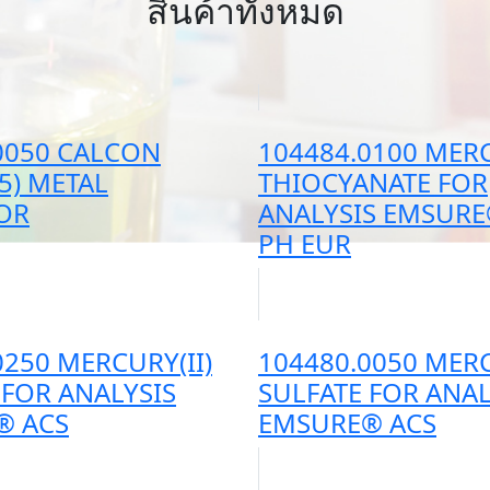
สินค้าทั้งหมด
0050 CALCON
104484.0100 MERC
05) METAL
THIOCYANATE FOR
OR
ANALYSIS EMSURE
PH EUR
0250 MERCURY(II)
104480.0050 MERC
 FOR ANALYSIS
SULFATE FOR ANAL
® ACS
EMSURE® ACS