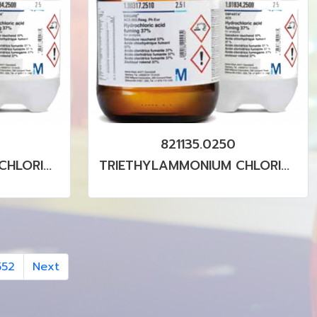
821135.0250
CHLORIDE
TRIETHYLAMMONIUM CHLORIDE
IS
FOR SYNTHESIS
552
Next