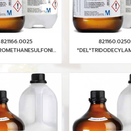
821166.0025
821160.0250
ROMETHANESULFONIC
*DEL*TRIDODECYLAM
D FOR SYNTHESIS
SYNTHESIS