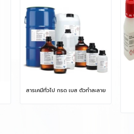
่วไป กรด เบส ตัวทำละลาย
สารมาตรฐาน PH BU
CONDUCTIVITY,
CHROMATOGRAPHY, H
AAS, ICP รวมถึง C
PRODUCTS