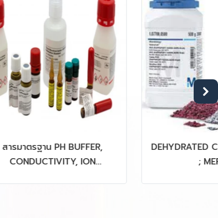
FFER,
DEHYDRATED CULTURE MEDIA
 ION
; MERCK
PLC, GC,
RM, SRM