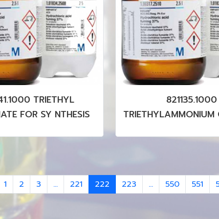
41.1000 TRIETHYL
821135.1000
ATE FOR SY NTHESIS
TRIETHYLAMMONIUM 
FOR SYNTHES
1
2
3
...
221
222
223
...
550
551