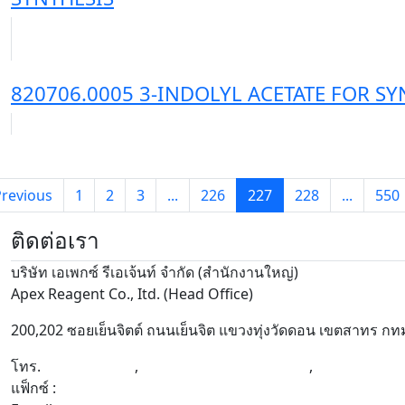
820789.0005 METHYLCYCLOPENTANE FOR
820774.0025 Ethyl methanesulfonate for 
820774.0005 Ethyl methanesulfonate for 
820756.0250 MALONDIALDEHYDE BIS-(D
THYLACETAL) FOR SYNTHESIS